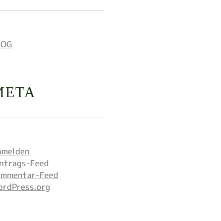
LOG
META
nmelden
ntrags-Feed
ommentar-Feed
ordPress.org