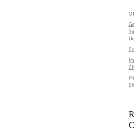
OT
Ge
Sm
D
E
Mo
C
Me
S