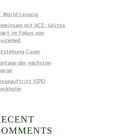
 World Leipzig
meinsam mit ACE: Unitos
art im Fokus von
evicemed
ntstehung Cover
ntage der nächsten
harge
sseauftritt ISPO
tockholm
RECENT
COMMENTS